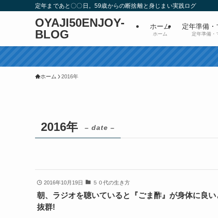
定年まであと〇〇日。59歳からの断捨離と身じまい実践ログ
OYAJI50ENJOY-
ホーム
定年準備・
BLOG
ホーム
定年準備・
ホーム
2016年
2016年
– date –
2016年10月19日
５０代の生き方
朝、ラジオを聴いていると『ごま酢』が身体に良い
抜群!