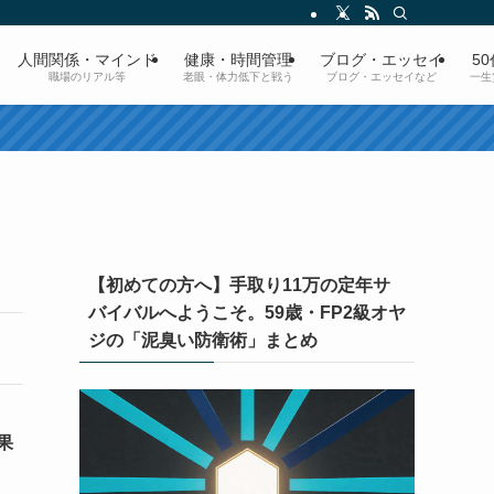
人間関係・マインド
健康・時間管理
ブログ・エッセイ
5
職場のリアル等
老眼・体力低下と戦う
ブログ・エッセイなど
一生
【初めての方へ】手取り11万の定年サ
バイバルへようこそ。59歳・FP2級オヤ
ジの「泥臭い防衛術」まとめ
果