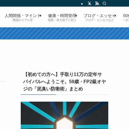
人間関係・マインド
健康・時間管理
ブログ・エッセイ
5
職場のリアル等
老眼・体力低下と戦う
ブログ・エッセイなど
一生
【初めての方へ】手取り11万の定年サ
バイバルへようこそ。59歳・FP2級オヤ
ジの「泥臭い防衛術」まとめ