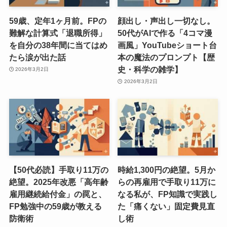
59歳、定年1ヶ月前。FPの
顔出し・声出し一切なし。
難解な計算式「退職所得」
50代がAIで作る「4コマ漫
を自分の38年間に当てはめ
画風」YouTubeショート台
たら涙が出た話
本の魔法のプロンプト【歴
史・科学の雑学】
2026年3月2日
2026年3月2日
【50代必読】手取り11万の
時給1,300円の絶望。5月か
絶望。2025年改悪「高年齢
らの再雇用で手取り11万に
雇用継続給付金」の罠と、
なる私が、FP知識で実践し
FP勉強中の59歳が教える
た「痛くない」固定費見直
防衛術
し術