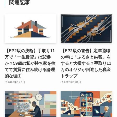
関連記事
【FP2級の決断】手取り11
【FP2級の警告】定年退職
万で「一生賃貸」は悲惨
の年に「ふるさと納税」を
か？59歳の私が持ち家を捨
すると大損する？手取り11
てて賃貸に住み続ける論理
万のオヤジが回避した税金
的な理由
トラップ
2026年3月8日
2026年3月8日