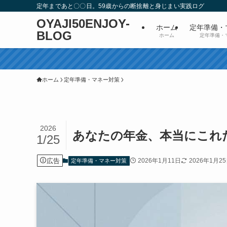
定年まであと〇〇日。59歳からの断捨離と身じまい実践ログ
OYAJI50ENJOY-
ホーム
定年準備・
BLOG
ホーム
定年準備・
ホーム
定年準備・マネー対策
2026
あなたの年金、本当にこれ
1/25
広告
2026年1月11日
2026年1月2
定年準備・マネー対策