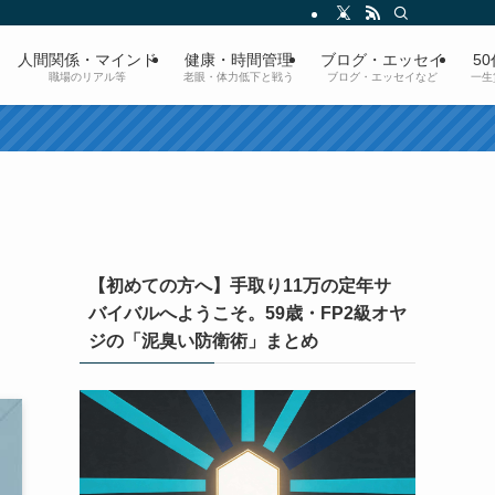
人間関係・マインド
健康・時間管理
ブログ・エッセイ
5
職場のリアル等
老眼・体力低下と戦う
ブログ・エッセイなど
一生
【初めての方へ】手取り11万の定年サ
バイバルへようこそ。59歳・FP2級オヤ
ジの「泥臭い防衛術」まとめ