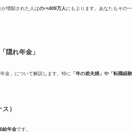
金が増額された人は
のべ409万人
にも上ります。あなたもその一
「隠れ年金」
れ年金」について解説します。特に
「年の差夫婦」や「転職経
ナス）
加給年金
です。