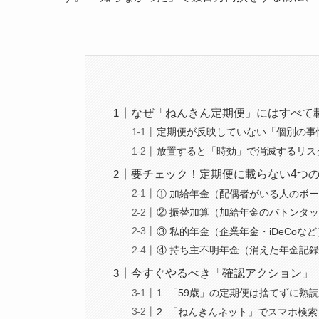
なぜ「ねんきん定期便」にはすべて
定期便が反映していない「個別の事
放置すると「時効」で消滅するリス
要チェック！定期便に載らない4つ
① 加給年金（配偶者がいる人のボ
② 振替加算（加給年金のバトンタ
③ 私的年金（企業年金・iDeCoなど
④ 持ち主不明年金（消えた年金記
今すぐやるべき「確認アクション」
1. 「59歳」の定期便は捨てずに熟
2. 「ねんきんネット」でスマホ検索