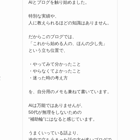
AIとブログを触り始めました。
特別な実績や、
人に教えられるほどの知識はありません。
だからこのブログでは、
「これから始める人の、ほんの少し先」
という立ち位置で、
・やってみて分かったこと
・やらなくてよかったこと
・迷った時の考え方
験
を、自分用のメモも兼ねて書いています。
AIは万能ではありませんが、
50代が無理をしないための
“補助輪”にはなると感じています。
うまくいっている話より、
途中で立ち止まった話の方が多いブログで