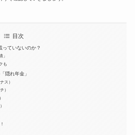
目次
載っていないのか？
情」
クも
の「隠れ年金」
ーナス）
ッチ）
）
録）
読！