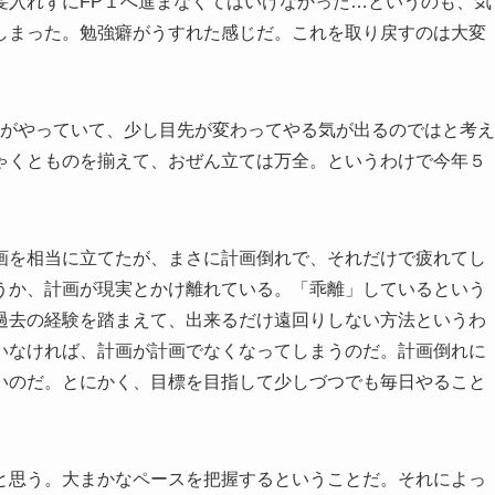
髪入れずにFP１へ進まなくてはいけなかった…というのも、気
しまった。勉強癖がうすれた感じだ。これを取り戻すのは大変
というのがやっていて、少し目先が変わってやる気が出るのではと考え
ゃくとものを揃えて、おぜん立ては万全。というわけで今年５
画を相当に立てたが、まさに計画倒れで、それだけで疲れてし
うか、計画が現実とかけ離れている。「乖離」しているという
過去の経験を踏まえて、出来るだけ遠回りしない方法というわ
いなければ、計画が計画でなくなってしまうのだ。計画倒れに
いのだ。とにかく、目標を目指して少しづつでも毎日やること
と思う。大まかなペースを把握するということだ。それによっ