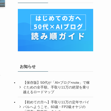
お知らせ
な
【保存版】50代が「AI×ブログ×note」で稼
ぐための全手順。手取り11万の絶望を乗り
越えるロードマップ
【初めての方へ】手取り11万の定年サバイ
バルへようこそ。60歳・FP2級オヤジの