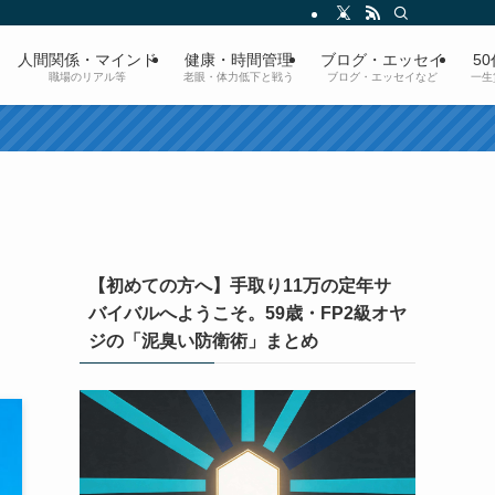
人間関係・マインド
健康・時間管理
ブログ・エッセイ
5
職場のリアル等
老眼・体力低下と戦う
ブログ・エッセイなど
一生
【初めての方へ】手取り11万の定年サ
バイバルへようこそ。59歳・FP2級オヤ
ジの「泥臭い防衛術」まとめ