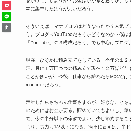
をかけて）しようか？お金はかかると思うが、ち
本に集中したほうがよいだろう。
そういえば、マナブログはどうなったか？人気ブ
う。ブログ＜YouTubeだろうがどうなのか？僕は
「YouTube」の３構成だろう。でも中心はブロ
現在、ひそかに積み立てをしている。今年の１２月ま
定。月に１万円づつの積み立て現在１２万ほどたま
ことが多いが、今後、仕事から離れたらMacで行こう
macbookだろう。
定年したらもちろん仕事もするが、好きなことを
のためにはお金が要る。貯めていてもよいし、稼
で、今の半分以下の稼ぎでよい。少し節約するこ
まり、労力も1/2以下になる。簡単に言えば、半