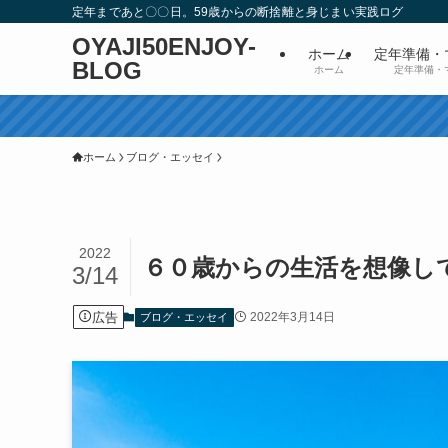
定年まであと〇〇日。59歳からの断捨離と身じまい実践ログ
OYAJI50ENJOY-
ホーム
定年準備・
BLOG
ホーム
定年準備・
ホーム
ブログ・エッセイ
2022
６０歳からの生活を想像し
3/14
広告
2022年3月14日
ブログ・エッセイ