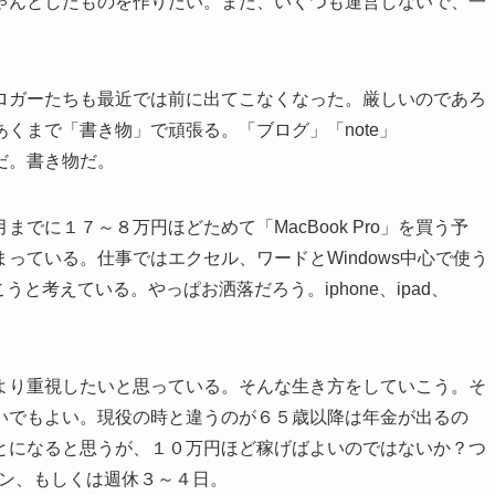
ゃんとしたものを作りたい。また、いくつも運営しないで、一
ロガーたちも最近では前に出てこなくなった。厳しいのであろ
あくまで「書き物」で頑張る。「ブログ」「note」
グだ。書き物だ。
でに１７～８万円ほどためて「MacBook Pro」を買う予
っている。仕事ではエクセル、ワードとWindows中心で使う
と考えている。やっぱお洒落だろう。iphone、ipad、
より重視したいと思っている。そんな生き方をしていこう。そ
いでもよい。現役の時と違うのが６５歳以降は年金が出るの
とになると思うが、１０万円ほど稼げばよいのではないか？つ
ドン、もしくは週休３～４日。