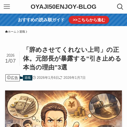
OYAJI50ENJOY-BLOG
おすすめの読み順ガイド
>>こちらから進む
ホーム
退職
「辞めさせてくれない上司」の正
2026
体。元部長が暴露する“引き止める
1/07
本当の理由”3選
広告
2026年1月6日
2026年1月7日
退職