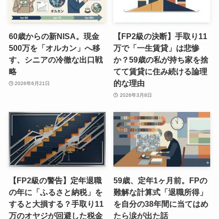
60歳からの新NISA。現金
【FP2級の決断】手取り11
500万を「オルカン」へ移
万で「一生賃貸」は悲惨
す、シニアの冷徹な出口戦
か？59歳の私が持ち家を捨
略
てて賃貸に住み続ける論理
的な理由
2026年6月21日
2026年3月8日
【FP2級の警告】定年退職
59歳、定年1ヶ月前。FPの
の年に「ふるさと納税」を
難解な計算式「退職所得」
すると大損する？手取り11
を自分の38年間に当てはめ
万のオヤジが回避した税金
たら涙が出た話