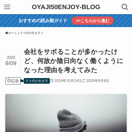
OYAJI50ENJOY-BLOG
おすすめの読み順ガイド
>>こちらから進む
ホーム
５０代の生き方
会社をサボることが多かったけ
2020
ど、何故か陰日向なく働くように
9/09
なった理由を考えてみた
広告
2019年10月24日
2020年9月9日
５０代の生き方