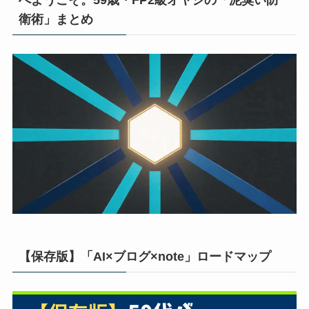
へようこそ。59歳・FP2級オヤジの「泥臭い防
衛術」まとめ
【保存版】「AI×ブログ×note」ロードマップ