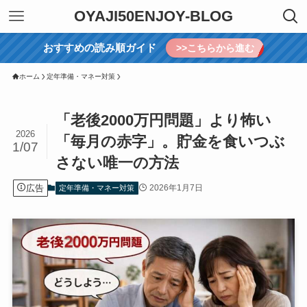
OYAJI50ENJOY-BLOG
おすすめの読み順ガイド
>>こちらから進む
ホーム
定年準備・マネー対策
「老後2000万円問題」より怖い
2026
「毎月の赤字」。貯金を食いつぶ
1/07
さない唯一の方法
広告
2026年1月7日
定年準備・マネー対策