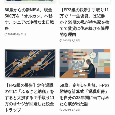
60歳からの新NISA。現金
【FP2級の決断】手取り11
500万を「オルカン」へ移
万で「一生賃貸」は悲惨
す、シニアの冷徹な出口戦
か？59歳の私が持ち家を捨
略
てて賃貸に住み続ける論理
的な理由
2026年6月21日
2026年3月8日
【FP2級の警告】定年退職
59歳、定年1ヶ月前。FPの
の年に「ふるさと納税」を
難解な計算式「退職所得」
すると大損する？手取り11
を自分の38年間に当てはめ
万のオヤジが回避した税金
たら涙が出た話
トラップ
2026年3月2日